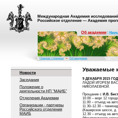
Международная Академия исследований 
Российское отделение — Академия прог
Об академии
|
Наук
Главная страница
Об академии
Уважаемые к
Новости
9 ДЕКАБРЯ 2015 ГО
Заседания
ЛАДОЙ ИГОРЕМ ВА
НИКОЛАЕВНОЙ.
Положение о
деятельноcти НП "МАИБ"
Прощание с
И.В. Бе
Отделения Академии
10.00 – морг 12 город
11.00 – отъезд на ав
Организации - партнеры
11.30–12.30 – панихи
Российского отделения
(Каширское шоссе, д. 6
МАИБ
12.30 – отъезд на ав
(Носовихинское шоссе