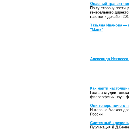
Опасный транзит че
По ту сторону постин
генерального директ
газете» 7 декабря 201
Татьяна Иванова — 
"Маяк"
Александр Неклесса 
Как найти настоящий
Гость в студии телек
философских наук, ф
Они теперь ничего н
Интервью Александра 
России.
Системный кризис з
Публикация Д.Д.Венед