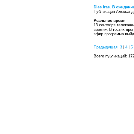
Dies Irae. В ожидан
Публикация Александ
Реальное время
13 сентября телекан
время». В гостях про
эфир программа выйде
Предыдущая
3
|
4
|
5
Всего публикаций: 17