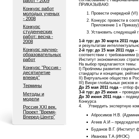
работ - 2009
ПРИКАЗЫВАЮ:
Конкурс работ
Провести очередной (VI)
молодых ученых
- 2008
Конкурс провести в соот
Приложение 1 к Приказу)
Конкурс
студенческих
Установить следующий г
работ: весна -
1-й тур: до 30 марта 2011 год
2008
и результатам интеллектуально
Конкурс научно-
2-й тур: до 15 мая 2011 года
– 
образовательных
соответствии с требованиями (
работ
Институт экономических страте
На выбор предлагаются темы:
Конкурс "Россия -
I) Проблемы развития социальн
десятилетие
стандарты и концепции, рейтин
вперед"
II) Виртуальное общество в Ро
III) Вихри глобальных рисков и
Термины
До 25 мая 2011 года
– отбор фи
3-й тур: до 25 июня
– проведен
Методы и
До 30 июня 2011 года
– подвед
модели
Конкурса
4. Утвердить экспертную коми
Россия ХХI век.
Проект "Время-
Абросимов Н.В. (Админи
Вперед-Центр"
Агеев А.И – председат
Буданов В.Г. (Институт
Иванова Т.А.(ИНЭС)