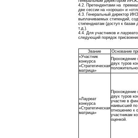
генеральным директором ИНЭС 
4.2. Претендентами на премиа
две сессии на «хорошо» и «отл
4.3. Генеральный директор ИН
выплачиваемых стипендий, сод
стипендиатам (доступ к базам
т.д.).
4.4. Для участников и лауреат
следующий порядок присвоения
Звание
Основание п
«Участник
Прохождение 
конкурса
двух туров ко
«Стратегическая
положительно
матрица»
Прохождение 
двух туров ко
«Лауреат
участие в фин
конкурса
наивысшей по
«Стратегическая
отношению к 
матрица»
участникам ко
оценкой.