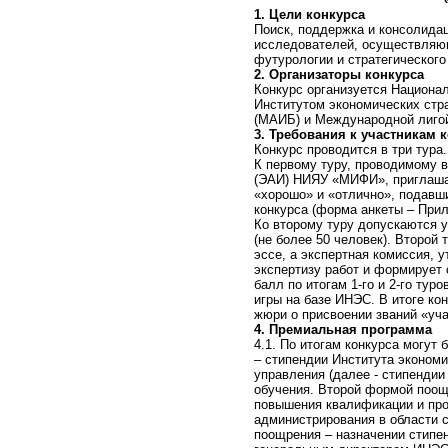
1. Цели конкурса
Поиск, поддержка и консолида
исследователей, осуществляю
футурологии и стратегического
2. Организаторы конкурса
Конкурс организуется Национ
Институтом экономических стр
(МАИБ) и Международной лигой
3. Требования к участникам 
Конкурс проводится в три тура.
К первому туру, проводимому в
(ЭАИ) НИЯУ «МИФИ», приглаша
«хорошо» и «отлично», подавши
конкурса (форма анкеты – При
Ко второму туру допускаются 
(не более 50 человек). Второй
эссе, а экспертная комиссия, 
экспертизу работ и формирует
балл по итогам 1-го и 2-го тур
игры на базе ИНЭС. В итоге ко
жюри о присвоении званий «уча
4. Премиальная программа
4.1. По итогам конкурса могу
– стипендии Института эконом
управления (далее - стипенди
обучения. Второй формой поощ
повышения квалификации и про
администрирования в области 
поощрения – назначении стипе