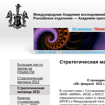
Международная Академия исследований 
Российское отделение — Академия прог
Наука
Об академии
|
Главная страница
Наука и искусство прогнозировани
Стратегическая м
Будущее где-то
рядом на
FINAM.FM
Стратегическая
О проведени
матрица 2012
«28» февра
Стратегическая
В соответствии с Соглашение
матрица 2011
НИЯУ «МИФИ», ИНЭС и МЛСУ, П
образовательных работ в сфер
Конкурс
(ИНЭС) и Международной лиги с
студенческих
согласованию с Национальным