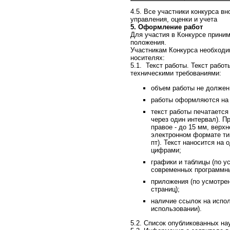
4.5. Все участники конкурса в
управления, оценки и учета
5. Оформление работ
Для участия в Конкурсе прини
положения.
Участникам Конкурса необход
носителях:
5.1. Текст работы. Текст рабо
техническими требованиями:
объем работы не должен
работы оформляются на с
текст работы печатаетс
через один интервал). 
правое - до 15 мм, верх
электронном формате тип
пт). Текст наносится на
цифрами;
графики и таблицы (по 
современных программны
приложения (по усмотре
страниц);
наличие ссылок на испол
использовании).
5.2. Список опубликованных на