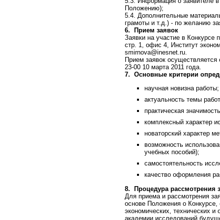
5.3. Информация о заявителе 
Положению);
5.4. Дополнительные материал
грамоты и т.д.) - по желанию з
6.
Прием заявок
Заявки на участие в Конкурсе 
стр. 1, офис 4, Институт эконом
smirnova@inesnet.ru.
Прием заявок осуществляется с
23-00 10 марта 2011 года.
7.
Основные критерии опреде
научная новизна работы;
актуальность темы рабо
практическая значимост
комплексный характер и
новаторский характер ме
возможность использова
учебных пособий);
самостоятельность иссл
качество оформления ра
8.
Процедура рассмотрения з
Для приема и рассмотрения за
основе Положения о Конкурсе,
экономических, технических и
академии исследований будуще