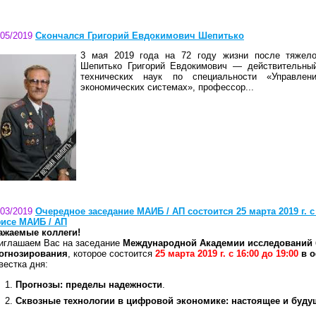
/05/2019
Скончался Григорий Евдокимович Шепитько
3 мая 2019 года на 72 году жизни после тяжело
Шепитько Григорий Евдокимович — действительны
технических наук по специальности «Управле
экономических системах», профессор...
/03/2019
Очередное заседание МАИБ / АП состоится 25 марта 2019 г. с 
исе МАИБ / АП
ажаемые коллеги!
иглашаем Вас на заседание
Международной Академии исследований 
огнозирования
, которое состоится
25 марта 2019 г. с 16:00 до 19:00
в о
вестка дня:
Прогнозы: пределы надежности
.
Сквозные технологии в цифровой экономике: настоящее и буду