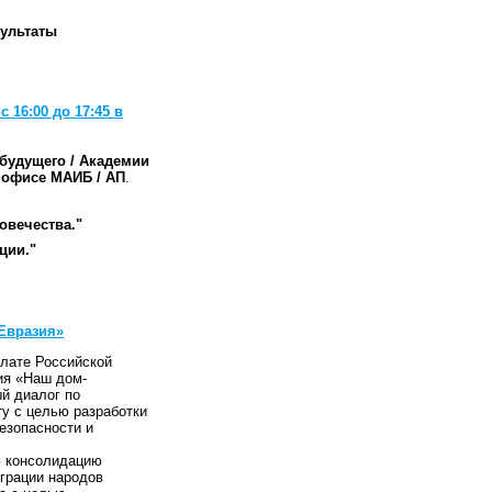
зультаты
 16:00 до 17:45 в
будущего / Академии
 офисе МАИБ / АП
.
овечества."
ции."
Евразия»
алате Российской
ия «Наш дом-
й диалог по
у с целью разработки
езопасности и
ю консолидацию
грации народов