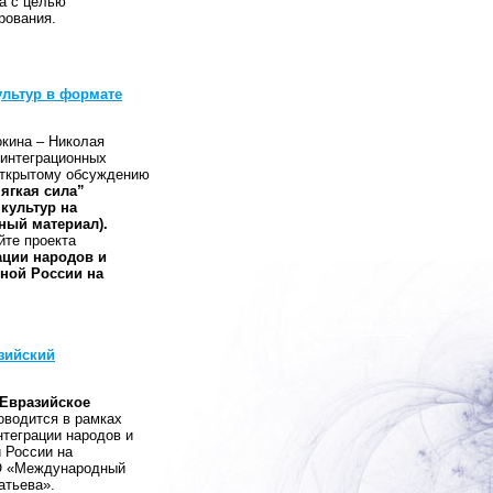
а с целью
рования.
ультур в формате
кина – Николая
 интеграционных
открытому обсуждению
ягкая сила”
культур на
ный материал).
те проекта
ации народов и
ной России на
зийский
Евразийское
оводится в рамках
нтеграции народов и
 России на
НО «Международный
атьева».