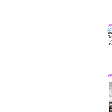
30
оф
Ув
Пр
пр
По
29