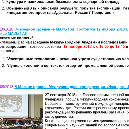
Культура и национальная безопасность: сценарный подход
.
Обыденный язык описания будущего: попытка экспликации. Ре
инициативного проекта «Идеальная Россия? Представь!»
/10/2018
Очередное заседание МАИБ / АП состоится 12 ноября 2018 г. с
исе МАИБ / АП
ажаемые коллеги!
иглашаем Вас на заседание
Международной Академии исследований 
огнозирования
, которое состоится
12 ноября 2018 г. с 16:00 до 17:45
в
вестка дня:
"Электронные технологии – реальная угроза существованию чел
"Лунные колонии в контексте четвертой промышленной револю
/09/2018
В Москве прошла Международная конференция «Наш дом - 
27 сентября 2018 г. в Торгово-промышленной п
Федерации прошла международная конференц
Евразия»— конструктивный междисциплинарны
ключевому для России интеграционному проект
рекомендаций по решению проблем развития, б
сотрудничества.
Конференция нацелена на междисциплинарну
современных научных знаний по вопросам инте