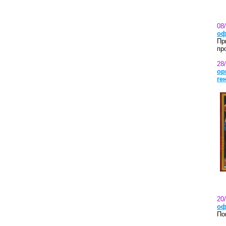
08
оф
Пр
пр
28
ор
ге
20
оф
По