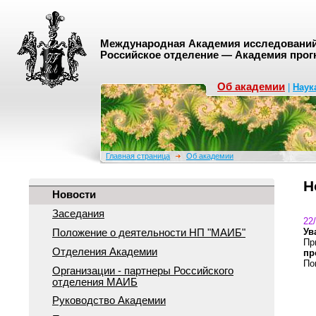
Международная Академия исследований 
Российское отделение — Академия прог
Об академии
|
Наук
Главная страница
Об академии
Н
Новости
Заседания
22
Ув
Положение о деятельноcти НП "МАИБ"
Пр
Отделения Академии
пр
По
Организации - партнеры Российского
отделения МАИБ
Руководство Академии