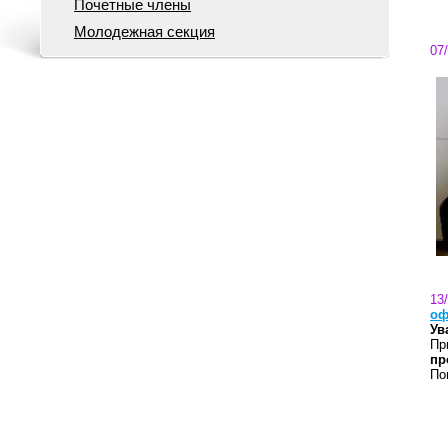
Почетные члены
Молодежная секция
07
13
оф
Ув
Пр
пр
По