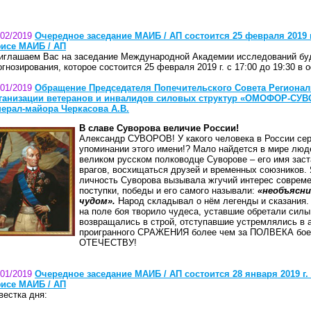
/02/2019
Очередное заседание МАИБ / АП состоится 25 февраля 2019 г. 
исе МАИБ / АП
иглашаем Вас на заседание Международной Академии исследований бу
огнозирования, которое состоится 25 февраля 2019 г. с 17:00 до 19:30 в
/01/2019
Обращение Председателя Попечительского Совета Региона
ганизации ветеранов и инвалидов силовых структур «ОМОФОР-С
нерал-майора Черкасова А.В.
В славе Суворова величие России!
Александр СУВОРОВ! У какого человека в России сер
упоминании этого имени!? Мало найдется в мире люд
великом русском полководце Суворове – его имя зас
врагов, восхищаться друзей и временных союзников.
личность Суворова вызывала жгучий интерес совреме
поступки, победы и его самого называли:
«необъясн
чудом».
Народ складывал о нём легенды и сказания.
на поле боя творило чудеса, уставшие обретали силы
возвращались в строй, отступавшие устремлялись в 
проигранного СРАЖЕНИЯ более чем за ПОЛВЕКА бое
ОТЕЧЕСТВУ!
/01/2019
Очередное заседание МАИБ / АП состоится 28 января 2019 г. с
исе МАИБ / АП
вестка дня: