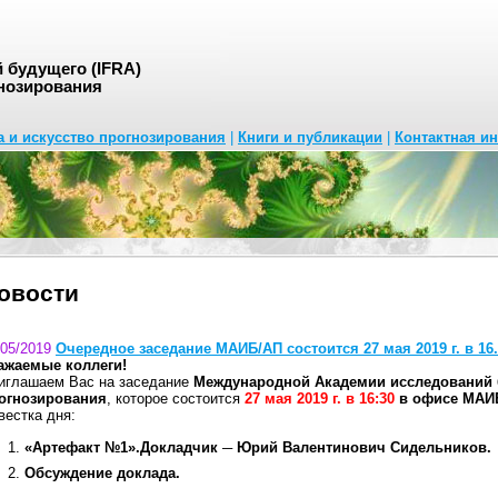
будущего (IFRA)
нозирования
а и искусство прогнозирования
|
Книги и публикации
|
Контактная и
овости
/05/2019
Очередное заседание МАИБ/АП состоится 27 мая 2019 г. в 16.
ажаемые коллеги!
иглашаем Вас на заседание
Международной Академии исследований 
огнозирования
, которое состоится
27 мая 2019 г. в 16:30
в офисе МАИБ
вестка дня:
«Артефакт №1».Докладчик ─ Юрий Валентинович Сидельников.
Обсуждение доклада.