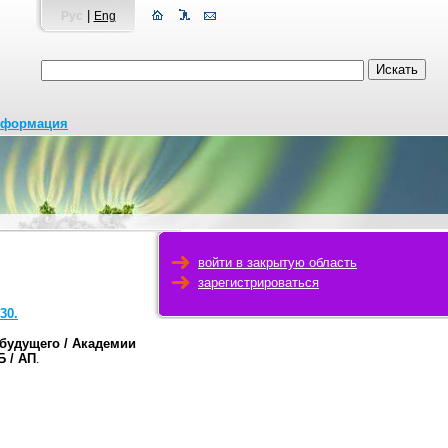
|
Рус
Eng
нформация
войти в закрытую область
зарегистрироваться
30.
будущего / Академии
 / АП
.