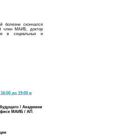
й болезни скончался
й член МАИБ, доктор
ние в социальных и
16:00 до 19:00 в
будущего / Академии
фисе МАИБ / АП
.
щее