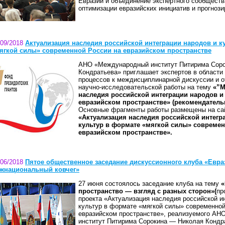
Евразии и объединение экспертного сообществ
оптимизации евразийских инициатив и прогнози
/09/2018
Актуализация наследия российской интеграции народов и к
ягкой силы» современной России на евразийском пространстве
АНО «Международный институт Питирима Соро
Кондратьева» приглашает экспертов в области
процессов к междисциплинарной дискуссии и 
научно-исследовательской работы на тему
«”М
наследия российской интеграции народов и 
евразийском пространстве» (рекомендатель
Основные фрагменты работы размещены на сай
«Актуализация наследия российской интегр
культур в формате «мягкой силы» современ
евразийском пространстве».
/06/2018
Пятое общественное заседание дискуссионного клуба «Евра
жнациональный ковчег»
27 июня состоялось заседание клуба на тему
«
пространство — взгляд с разных сторон»(
пр
проекта «Актуализация наследия российской и
культур в формате «мягкой силы» современной
евразийском пространстве», реализуемого А
институт Питирима Сорокина — Николая Кондр