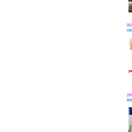
05
«м
28
ме