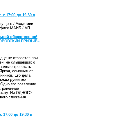
с 17:00 до 19:30 в
дущего / Академии
 офисе МАИБ / АП.
льной общественной
УВОРОВСКИЙ ПРИЗЫВ»
дце не отзовется при
ей, не слышавших о
тавляло трепетать
 Яркая, самобытная
нников. Его дела,
имым русским
 Одно его появление
, раненные
атаку. Ни ОДНОГО
вого служения
 17:00 до 19:30 в