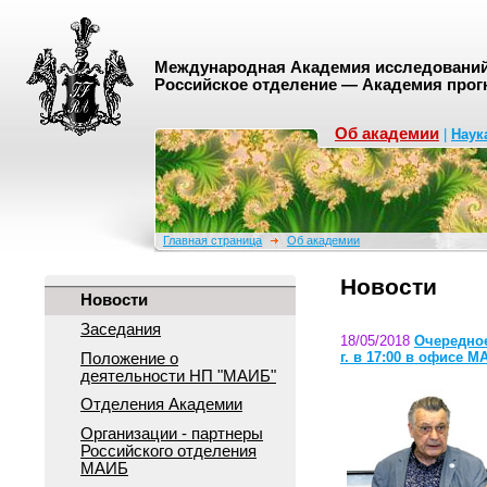
Международная Академия исследований 
Российское отделение — Академия прог
Об академии
|
Наук
Главная страница
Об академии
Новости
Новости
Заседания
18/05/2018
Очередное
г. в 17:00 в офисе М
Положение о
деятельноcти НП "МАИБ"
Отделения Академии
Организации - партнеры
Российского отделения
МАИБ