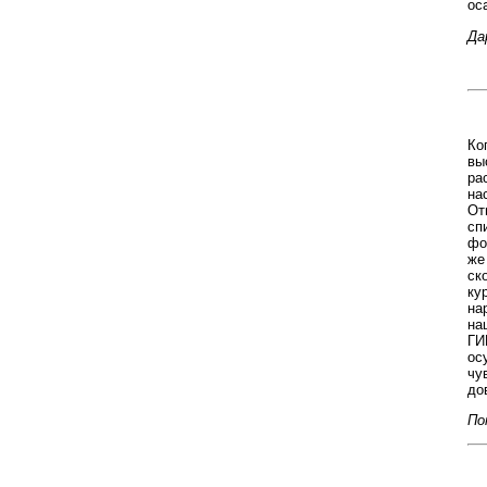
ос
Да
Ко
вы
ра
на
От
сп
фо
же
ск
ку
на
на
ГИ
ос
чу
до
По