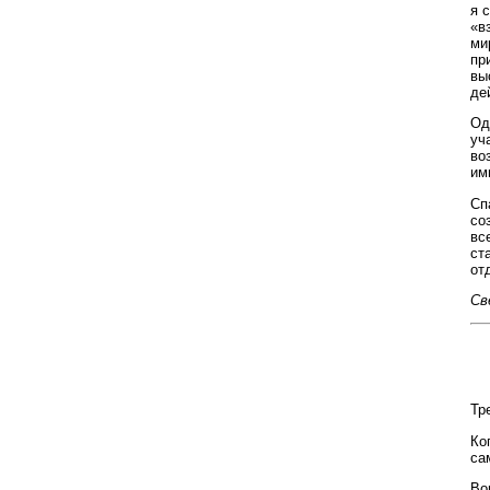
я 
«в
ми
пр
вы
де
Од
уч
во
им
Сп
со
вс
ст
от
Св
Тр
Ко
са
Во