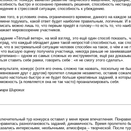
особность быстро и осознанно принимать решения, способность нестанд
ведение в стрессовой ситуации, способность к убеждению.
оме того, в условиях очень ограниченного времени, данного на каждое за
емени подумать, какой ответ будет наиболее правильным, логичным. И в
писать можно лишь то, что первым придёт в голову—то есть то, что наи
ражает мировоззрение участников.
задание «Тёплый ветер», на мой взгляд, это ещё один способ показать, 
еград, что каждый обладает даже такой непростой способностью, как спо
и, что в экстремальной ситуации человек способен на такое, о чём и не 
, что высшую оценку получила участница, никогда раньше не занимавшая
ртепиано— одном из самых сложных из инструментов, ещё раз доказывае
льзя ставить себе рамки, говорить себе : «я не смогу этого сделать».
результате, конкурс (хотя его очень сложно так назвать, поскольку не 
ревнования друг с другом) пролетел слишком незаметно, оставив сожале
ошло настолько быстро и не будет больше креативных заданий, в котор
зможность (а появляется она не так часто) проанализировать себя.
мара Широких
ключительный тур конкурса оставил у меня яркие впечатления. Понрави
нравилась разноплановость заданий, динамичность. Время пролетело б
казались интересными, необычными, атмосфера – творческой. После тур