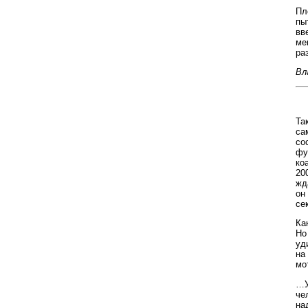
Пл
пы
вв
ме
ра
Вл
Та
са
со
фу
ко
20
жд
он
се
Ка
Но
уд
на
мо
…У
че
на