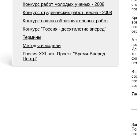
Конкурс работ молодых ученых - 2008
сп
по
Конкурс студенческих работ: весна - 2008
Кр
Конкурс научно-образовательных работ
вр
на
Конкурс "Россия - десятилетие вперед"
от
Термины
А 
пр
Методы и модели
Ил
Россия ХХI век. Проект "Время-Вперед-
то
фо
Центр"
не
В 
со
пр
во
Та
За
По
по