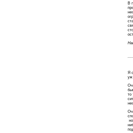
В 
пр
не
ог
ст
св
ст
ос
На
Я 
уж
Оч
бы
то
си
не
Оч
сп
но
ни
по