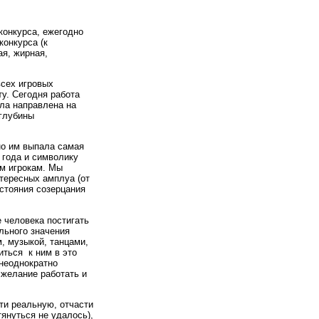
конкурса, ежегодно
конкурса (к
ая, жирная,
всех игровых
у. Сегодня работа
ла направлена на
 глубины
но им выпала самая
 года и символику
им игрокам. Мы
тересных амплуа (от
остояния созерцания
е человека постигать
льного значения
м, музыкой, танцами,
иться к ним в это
 неоднократно
а желание работать и
ти реальную, отчасти
януться не удалось),