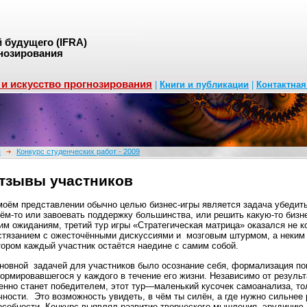
будущего (IFRA)
нозирования
 и искусство прогнозирования
|
Книги и публикации
|
Контактна
я
Конкурс студенческих работ - 2009
тзывы участников
моём представлении обычно целью бизнес-игры является задача убедить
чём-то или завоевать поддержку большинства, или решить какую-то бизн
им ожиданиям, третий тур игры «Стратегическая матрица» оказался не 
стязанием с ожесточёнными дискуссиями и мозговым штурмом, а неким
тором каждый участник остаётся наедине с самим собой.
новной задачей для участников было осознание себя, формализация пон
ормировавшегося у каждого в течение его жизни. Независимо от результат
енно станет победителем, этот тур—маленький кусочек самоанализа, то
чности. Это возможность увидеть, в чём ты силён, а где нужно сильнее 
особности. Конкурс выявлял развитие творческого мышления, эрудицию,