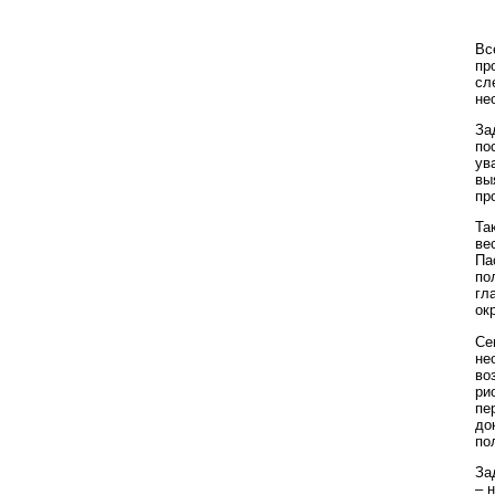
Вс
пр
сл
не
За
по
ув
вы
пр
Та
ве
Па
по
гл
ок
Се
не
во
ри
пе
до
по
За
– 