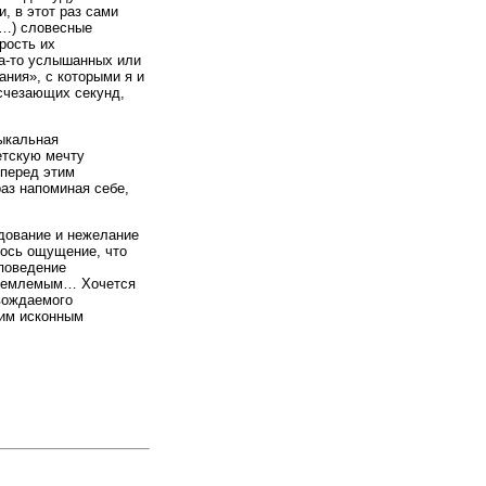
, в этот раз сами
е…) словесные
рость их
да-то услышанных или
ния», с которыми я и
исчезающих секунд,
ыкальная
етскую мечту
 перед этим
аз напоминая себе,
дование и нежелание
лось ощущение, что
 поведение
приемлемым… Хочется
овождаемого
оим исконным