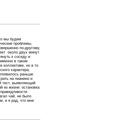
что мы будем
ические проблемы,
овершенно по-другому,
вет около двух минут.
януть к соседу и
 именно в таком
в коллективе, но в то
ского характера,
 появилось раньше:
грать на пианино и
ий тест, выявляющий
й из жизни: остановка
справедливости
гал чай, не было
, и я рад, что мне