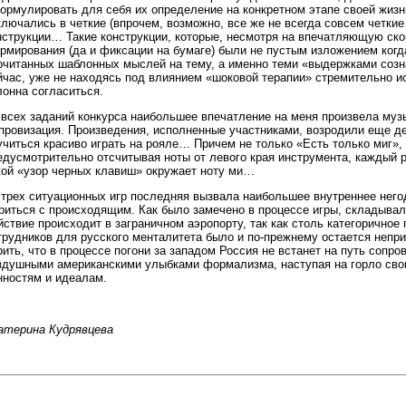
ормулировать для себя их определение на конкретном этапе своей жизни
ключались в четкие (впрочем, возможно, все же не всегда совсем четки
нструкции… Такие конструкции, которые, несмотря на впечатляющую ско
рмирования (да и фиксации на бумаге) были не пустым изложением ког
очитанных шаблонных мыслей на тему, а именно теми «выдержками созна
йчас, уже не находясь под влиянием «шоковой терапии» стремительно 
лонна согласиться.
 всех заданий конкурса наибольшее впечатление на меня произвела муз
провизация. Произведения, исполненные участниками, возродили еще д
учиться красиво играть на рояле… Причем не только «Есть только миг»,
едусмотрительно отсчитывая ноты от левого края инструмента, каждый р
кой «узор черных клавиш» окружает ноту ми…
 трех ситуационных игр последняя вызвала наибольшее внутреннее него
риться с происходящим. Как было замечено в процессе игры, складыва
йствие происходит в заграничном аэропорту, так как столь категоричное
трудников для русского менталитета было и по-прежнему остается не
рить, что в процессе погони за западом Россия не встанет на путь сопр
здушными американскими улыбками формализма, наступая на горло св
нностям и идеалам.
атерина Кудрявцева