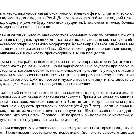
его несколько часов назад окончился очередной финал стратегического 
оводимого для студентов ЭАИ. Для меня лично это был последний цикл 
едующему я уже не буду являться студентом), так сказать точка, больш
ожиданная и очень красивая.
дания сегодняшнего финального тура коренным образом отличались от 
становок предшествующих лет, которые подразумевали командную работ
ажаемого жюри и главного модератора Александра Ивановича Агеева бы
явление творческих способностей участников, уровня понимания жизни,
оникновения в сущность происходящих в мире процессов.
кой сценарий работы был интересен не только организаторам (хотя имен
селая часть работы – читать наши зарифмованные глупости про времена
стернака, которая своим истинным смыслом приводит в ужас), но и сам
лучили уникальную возможность не только попробовать себя в самых ин
авных стратегов ЦРУ до поэтов и музыкантов), но и ощутить сладость с
ружающего мира и его нерационального описания.
годняшний вечер показал: ничего невозможного нет, есть только желани
охваченные им ранее области деятельности. Причем не имеет принципиа
зраст, в котором человек поймет это. Считается, что для занятий спорто
сованием и тд есть критический возраст (от 4 до 7 лет) – если не приобщ
риод, потом из человека ничего не получится. Жизнь, особенно сегодня,
казала, что это не так. Главное – не возраст и общепринятые критерии, 
лучать от этого удовольствие (а не деньги).
дания конкурса были рассчитаны на погружение в некоторую роль, отчас
нет. Придумывая простейшие четверостишия (до чего-то высокого мне дот