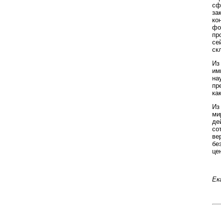
сф
за
ко
фо
пр
се
ск
Из
им
на
пр
ка
Из
ми
де
со
ве
бе
це
Ек