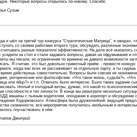
адок. Некоторые вопросы открылись по-новому. Спасибо.
рья Сулим
гда я шёл на третий тур конкурса “Стратегическая Матрица”, я ожидал, 
ступать со своими работами второго тура, обсуждать различные эконом
ссчитывать разные показатели эффективности. На деле всё оказалось с
с усадили за стол и стали задавать вопросы, давая на обдумывание и от
веты мы писали, но ограничение по времени не давало возможности загл
исать. Я считаю, это был довольно грамотный приём - провести конкурс
рмате, когда вас всех не рассаживают за отдельную парту, а ты сидишь 
 время действуешь самостоятельно. Вопросы были совсем не экономиче
орее, риторические или философские: «Что такое жизнь, судьба?», «Что
рица или яйцо?» и т.п. Отвечать было интересно. Было также задание сы
рисовать тёплый и холодный ветры, думаю, это какой-то психологическ
ши способности и тип личности. В конце мы разыграли несколько ситуаци
БДД машины с пьяным водителем, опоздание в аэропорт и обсуждение 
уждения Ходорковского. Атмосфера была дружелюбной, ведущий предла
вства скованности, всё мероприятие получилось необычным и интересным
велось поучаствовать в нём.
тапов Дмитрий