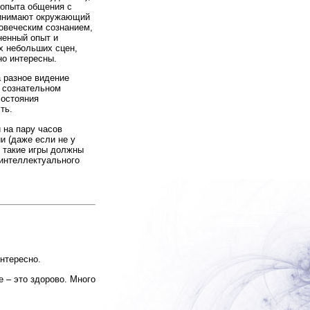
я опыта общения с
ринимают окружающий
овеческим сознанием,
ненный опыт и
х небольших сцен,
но интересны.
 разное видение
в сознательном
состояния
ть.
 на пару часов
и (даже если не у
 такие игры должны
 интеллектуального
нтересно.
 – это здорово. Много