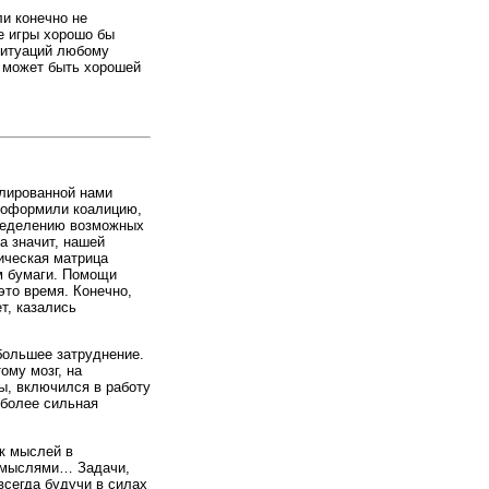
ли конечно не
е игры хорошо бы
ситуаций любому
и может быть хорошей
улированной нами
е оформили коалицию,
пределению возможных
а значит, нашей
ическая матрица
ом бумаги. Помощи
это время. Конечно,
т, казались
ибольшее затруднение.
ому мозг, на
ны, включился в работу
иболее сильная
к мыслей в
и мыслями… Задачи,
всегда будучи в силах