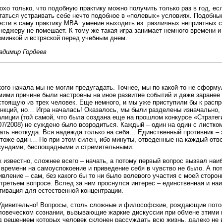
охо только, что подобную практику можно получить только раз в год, ес
таться устраивать себе нечто подобное в «полевых» условиях. Подобны
ести в саму практику MBA: умение выходить из различных неприятных 
неджеру не помешает. К тому же такая игра занимает немного времени 
зминкой и встряской перед учебным днем.
адимир Гордеев
кого начала мы не могли предугадать. Точнее, мы по какой-то не сформ
мими причине были настроены на иное развитие событий и даже заране
стоящую из трех человек. Еще немного, и мы уже приступили бы к рас
нкций, но… Игра началась! Оказалось, мы были разделены изначально, 
алиции (той самой, что была создана еще на прошлом конкурсе «Стратег
07/2008) не суждено было возродиться. Каждый – один на один с листк
ать неоткуда. Вся надежда только на себя… Единственный противник – 
 тоже один… Но при этом силен, ибо минуты, отведенные на каждый отве
кундами, беспощадными и стремительными.
к известно, сложнее всего – начать, а потому первый вопрос вызвал на
 времени на самоуспокоение и приведение себя в чувство не было. А пот
ивление – сам, без какого бы то ни было волевого участия с моей сторо
 третьем вопросе. Вслед за ним проснулся интерес – единственная и на
тивация для естественной концентрации.
дивительно! Вопросы, столь сложные и философские, рождающие пото
ловеческом сознании, вызывающие жаркие дискуссии при обмене этим
д решением которых человек склонен рассуждать всю жизнь, далеко не 