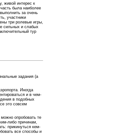
, живой интерес к
 часть была наиболее
 выполнить за очень
ть, участники
ены три ролевые игры,
е сильных и слабых
заключительный тур
инальные задания (а
аэропорта. Иногда
нтироваться и в чем-
едения в подобных
все это совсем
 можно опробовать те
аким-либо причинам,
ть: прикинуться кем-
обовать все способы и