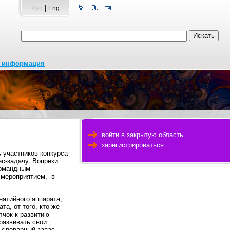
|
Рус
Eng
я информация
войти в закрытую область
зарегистрироваться
 участников конкурса
ес-задачу. Вопреки
командным
 мероприятием, в
ятийного аппарата,
а, от того, кто же
лчок к развитию
развивать свои
 словарный запас,