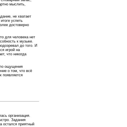
артно мыслить,
дание, не хватает
 итоге успеть
более достоверно
что для человека нет
собность к музыке.
подозревал до того. И
ся игрой на
т, что никогда
было ощущения
ние о том, что всё
ых появляется
лась организация.
ыстро. Задания
а остался приятный