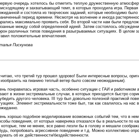
первую очередь хотелось бы отметить теплую дружественную атмосферу
оисходящему и захватывающий темп, в которых проходила игра. Первая
ожиданной и состояла из творческих заданий, которые необходимо было
раниченный период времени. Несмотря на волнение и иногда растеряннос
арались максимально проявить себя. Во второй части нам были предлож
язанные между собой определенной идеей. Затем состоялось обсуждени
орон различных типов поведения в разыгрываемых ситуациях. В целом 
тавил положительные впечатления.
талья Пискунова
считаю, что третий тур прошел здорово! Были интересные вопросы, ориг
 изобразить на пианино теплый ветер было совсем неожиданным).
ень понравилась игровая часть, особенно ситуации с ГАИ и работником 
вают в жизни экстремальные случаи, в которых приходится быстро сорие
 убедить другого человека. III тур был довольно полезной практикой пов
туациях. Элемент экстремальности тоже был, так как свалилось на нас 
ожиданно.
ень хорошо подобное моделирование возможных событий тем, что в нем
особы поведения, от которых наверняка отказался бы в реальности по к
 которые, тем не менее, все равно лезли бы в голову и мешали сообража
будь, попробовать агрессивное поведение и т.д. Можно коллективно опр
думать об их действенности/бездейственности.