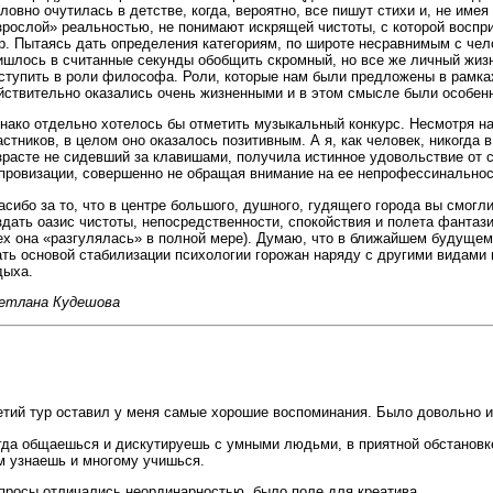
словно очутилась в детстве, когда, вероятно, все пишут стихи и, не име
зрослой» реальностью, не понимают искрящей чистоты, с которой восп
р. Пытаясь дать определения категориям, по широте несравнимым с чел
ишлось в считанные секунды обобщить скромный, но все же личный жиз
ступить в роли философа. Роли, которые нам были предложены в рамка
йствительно оказались очень жизненными и в этом смысле были особен
нако отдельно хотелось бы отметить музыкальный конкурс. Несмотря на
астников, в целом оно оказалось позитивным. А я, как человек, никогда 
зрасте не сидевший за клавишами, получила истинное удовольствие от 
провизации, совершенно не обращая внимание на ее непрофессинальнос
асибо за то, что в центре большого, душного, гудящего города вы смогли
здать оазис чистоты, непосредственности, спокойствия и полета фантази
ех она «разгулялась» в полной мере). Думаю, что в ближайшем будущем
ать основой стабилизации психологии горожан наряду с другими видами
дыха.
етлана Кудешова
етий тур оставил у меня самые хорошие воспоминания. Было довольно и
гда общаешься и дискутируешь с умными людьми, в приятной обстановке
м узнаешь и многому учишься.
просы отличались неординарностью, было поле для креатива.