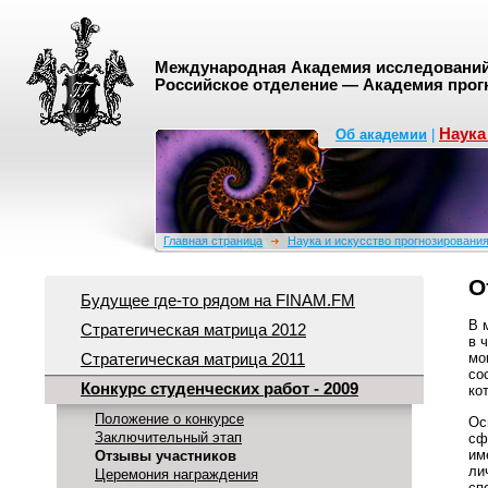
Международная Академия исследований 
Российское отделение — Академия прог
Наука
Об академии
|
Главная страница
Наука и искусство прогнозировани
О
Будущее где-то рядом на FINAM.FM
В 
Стратегическая матрица 2012
в 
мо
Стратегическая матрица 2011
со
Конкурс студенческих работ - 2009
ко
Положение о конкурсе
Ос
Заключительный этап
сф
им
Отзывы участников
ли
Церемония награждения
сп