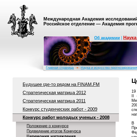
Международная Академия исследований 
Российское отделение — Академия прог
Наука
Об академии
|
Главная страница
Наука и искусство прогнозировани
Ц
Будущее где-то рядом на FINAM.FM
19
Стратегическая матрица 2012
II
Ме
Стратегическая матрица 2011
20
Конкурс студенческих работ - 2009
сп
на
Конкурс работ молодых ученых - 2008
В 
Положение о конкурсе
Пр
Подведение итогов Конкурса
Фе
Церемония награждения
чл