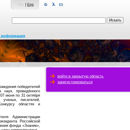
|
Рус
Eng
я информация
войти в закрытую область
зарегистрироваться
граждения победителей
х наук, проведённого
7 июня по 31 октября
ученых, писателей,
Конкурсу областях и
теля Администрации
езидента Российской
ления фонда «Знание»,
, член-корреспондент