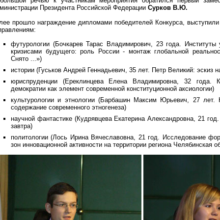
большой речью к участникам мероприятия обратился первый замес
министрации Президента Российской Федерации
Сурков В.Ю.
лее прошло награждение дипломами победителей Конкурса, выступили
правлениям:
футурологии (Бочкарев Тарас Владимирович, 23 года. Институты
кризисами будущего: роль России - монтаж глобальной реально
Снято ...»)
истории (Гуськов Андрей Геннадьевич, 35 лет. Петр Великий: эскиз 
юриспруденции (Ереклинцева Елена Владимировна, 32 года. К
демократии как элемент современной конституционной аксиологии)
культурологии и этнологии (Барбашин Максим Юрьевич, 27 лет. 
содержание современного этногенеза)
научной фантастике (Кудрявцева Екатерина Александровна, 21 год
завтра)
политологии (Лось Ирина Вячеславовна, 21 год. Исследование фо
зон инновационной активности на территории региона Челябинская о