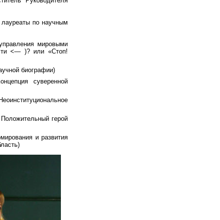
титель Руководителя
 лауреаты по научным
 управления мировыми
сти <— )? или «Стоп!
научной биографии)
онцепция суверенной
Неоинституциональное
. Положительный герой
рмирования и развития
бласть)