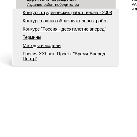
РА
Издание работ победителей
и 
Конкурс студенческих работ: весна - 2008
Конкурс научно-образовательных работ
Конкурс "Россия - десятилетие вперед"
Термины
Методы и модели
Россия ХХI век. Проект "Время-Вперед-
Центр"