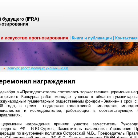
будущего (IFRA)
нозирования
 и искусство прогнозирования
|
Книги и публикации
|
Контактна
я
Конкурс работ молодых ученых - 2008
еремония награждения
 декабря в «Президент-отеле» состоялась торжественная церемония на
 открытого Конкурса работ молодых ученых в области гуманитарны
ждународным гуманитарным общественным фондом «Знание» в срок с 0
08 года, в целях поддержки талантливой молодежи, молодых 
ециалистов и исследователей, работающих в соответствующих 
правлениях.
церемонии награждения приняли участие заместитель Руководи
езидента РФ В.Ю.Сурков, Заместитель начальника Управления Пр
дерации по внутренней политике Островский М.В., Председатель Прав
ен Общественной палаты РФ Ф.Ф. Светик, академик РАЕН Агеев А.И