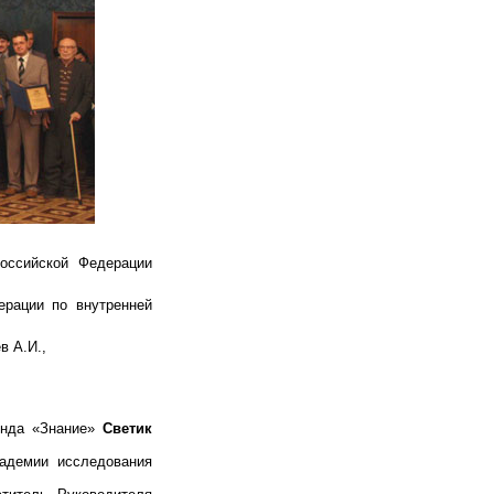
оссийской Федерации
ерации по внутренней
в А.И.,
онда «Знание»
Светик
адемии исследования