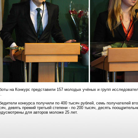
боты на Конкурс представили 157 молодых учёных и групп исследовател
.
бедители конкурса получили по 400 тысяч рублей, семь получателей вто
сяч, девять премий третьей степени - по 200 тысяч, десять поощритель
едусмотрены для авторов моложе 25 лет.